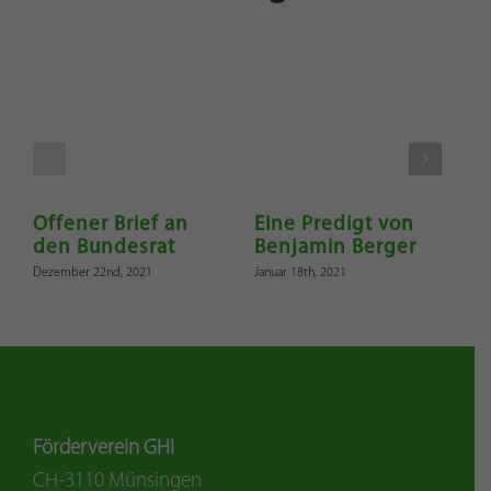
Offener Brief an
Eine Predigt von
«
den Bundesrat
Benjamin Berger
L
i
Dezember 22nd, 2021
Januar 18th, 2021
Apr
Förderverein GHI
CH-3110 Münsingen