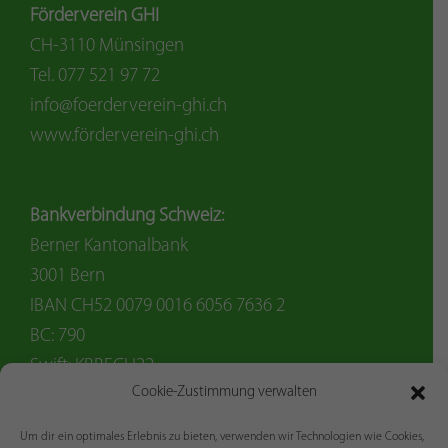
Förderverein GHI
CH-3110 Münsingen
Tel. 077 521 97 72
info@foerderverein-ghi.ch
www.förderverein-ghi.ch
Bankverbindung Schweiz:
Berner Kantonalbank
3001 Bern
IBAN CH52 0079 0016 6056 7636 2
BC: 790
Swift: KBBECH22
Cookie-Zustimmung verwalten
Um dir ein optimales Erlebnis zu bieten, verwenden wir Technologien wie Cookies,
Bankverbindung Ausland (EUR):